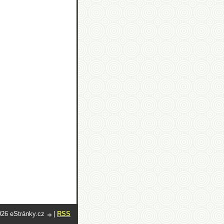
026 eStránky.cz
|
RSS