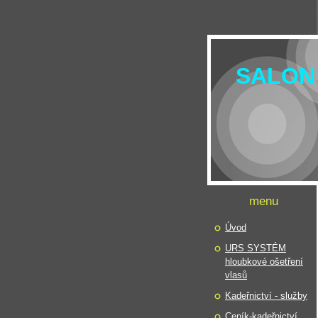
SALON
menu
Úvod
URS SYSTÉM
hloubkové ošetření
vlasů
Kadeřnictví - služby
Ceník-kadeřnictví