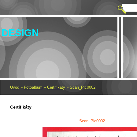
 DESIGN
Úvod
»
Fotoalbum
»
Certifikáty
»
Scan_Pic0002
Certifikáty
Scan_Pic0002