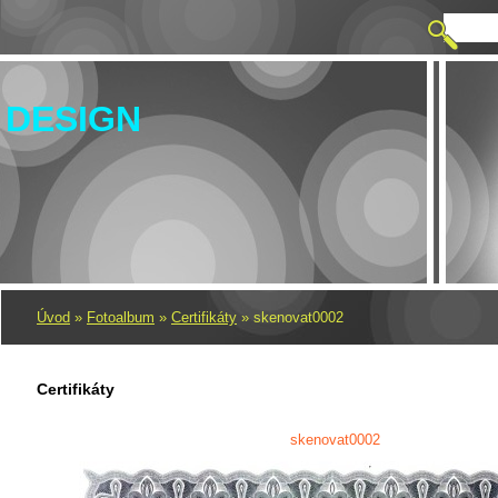
 DESIGN
Úvod
»
Fotoalbum
»
Certifikáty
»
skenovat0002
Certifikáty
skenovat0002