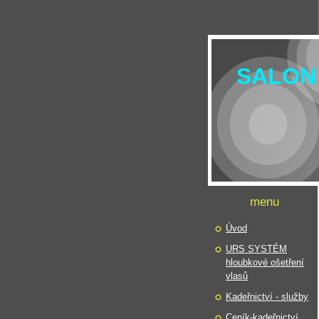
SALON
menu
Úvod
URS SYSTÉM
hloubkové ošetření
vlasů
Kadeřnictví - služby
Ceník-kadeřnictví