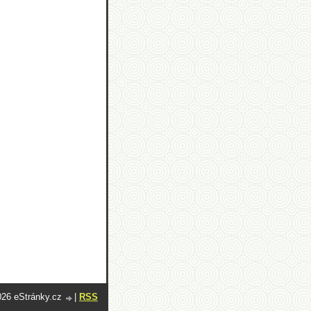
026 eStránky.cz
|
RSS