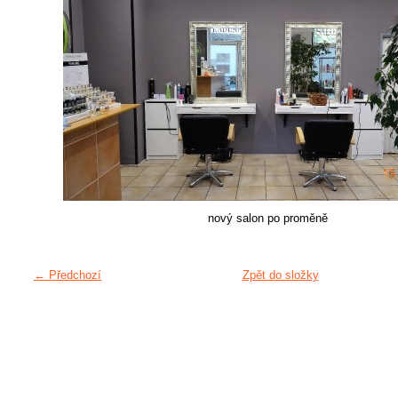
nový salon po proměně
← Předchozí
Zpět do složky