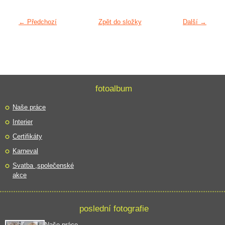
← Předchozí
Zpět do složky
Další →
fotoalbum
Naše práce
Interier
Certifikáty
Karneval
Svatba ,společenské
akce
poslední fotografie
Naše práce