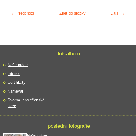
← Předchozí
Zpět do složky
Další →
fotoalbum
Naše práce
Interier
Certifikáty
Karneval
Svatba ,společenské
akce
poslední fotografie
Naše práce