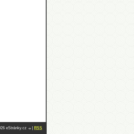
026 eStránky.cz
|
RSS