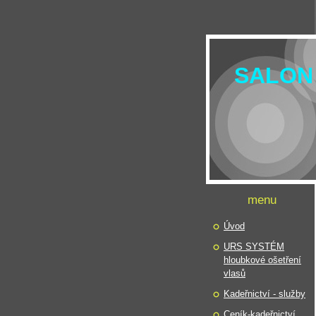
SALON
menu
Úvod
URS SYSTÉM
hloubkové ošetření
vlasů
Kadeřnictví - služby
Ceník-kadeřnictví